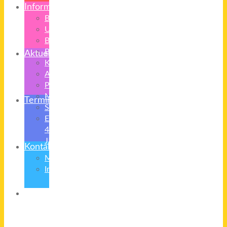
Informationen
Bilder
Unterrichtszeiten
Buszeiten
Beurlaubung
Aktuelles
Krankmeldung
Anmeldung
Praktika
Medienerziehung
Termine
Schulradio
Eltern
4-
Jährige
Kontakt
Mitarbeiter
Impressum/Datenschutz
Übergang
in
Klasse