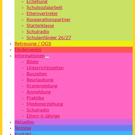
Erziehung
Schulsozialarbeit
Elternvertreter
Kooperationspartner
Starterklasse
Schulradio
Schulanfänger 26/27
Betreuung / OGS
Förderverein
Informationen
Bilder
Unterrichtszeiten
Buszeiten
Beurlaubung
Krankmeldung
Anmeldung
Praktika
Medienerziehung
Schulradio
Eltern 4-Jährige
Aktuelles
Termine
Kontakt