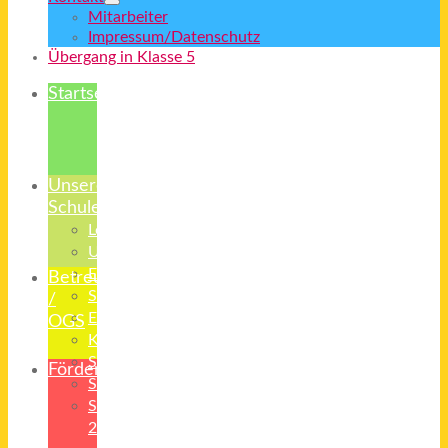
Mitarbeiter
Impressum/Datenschutz
Übergang in Klasse 5
Startseite
Unsere
Schule
Leitbild
Unterricht
Erziehung
Betreuung
Schulsozialarbeit
/
Elternvertreter
OGS
Kooperationspartner
Starterklasse
Förderverein
Schulradio
Schulanfänger
26/27