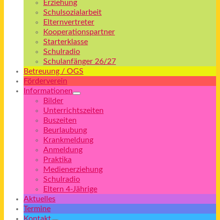
Erziehung
Schulsozialarbeit
Elternvertreter
Kooperationspartner
Starterklasse
Schulradio
Schulanfänger 26/27
Betreuung / OGS
Förderverein
Informationen
Bilder
Unterrichtszeiten
Buszeiten
Beurlaubung
Krankmeldung
Anmeldung
Praktika
Medienerziehung
Schulradio
Eltern 4-Jährige
Aktuelles
Termine
Kontakt