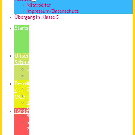
Mitarbeiter
Impressum/Datenschutz
Übergang in Klasse 5
Startseite
Unsere
Schule
Leitbild
Unterricht
Erziehung
Betreuung
Schulsozialarbeit
/
Elternvertreter
OGS
Kooperationspartner
Starterklasse
Förderverein
Schulradio
Schulanfänger
26/27