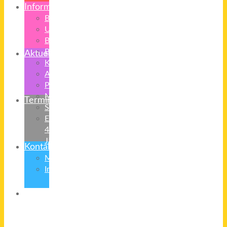
Informationen
Bilder
Unterrichtszeiten
Buszeiten
Beurlaubung
Aktuelles
Krankmeldung
Anmeldung
Praktika
Medienerziehung
Termine
Schulradio
Eltern
4-
Jährige
Kontakt
Mitarbeiter
Impressum/Datenschutz
Übergang
in
Klasse