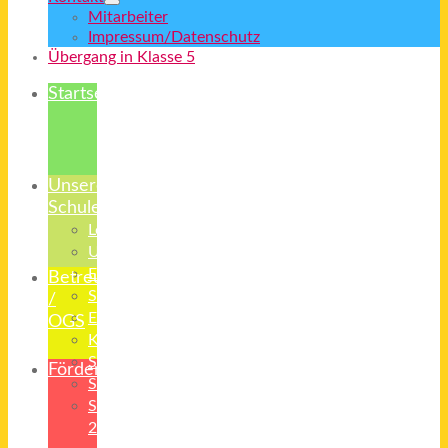
Mitarbeiter
Impressum/Datenschutz
Übergang in Klasse 5
Startseite
Unsere
Schule
Leitbild
Unterricht
Erziehung
Betreuung
Schulsozialarbeit
/
Elternvertreter
OGS
Kooperationspartner
Starterklasse
Förderverein
Schulradio
Schulanfänger
26/27