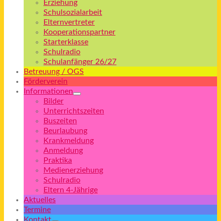
Erziehung
Schulsozialarbeit
Elternvertreter
Kooperationspartner
Starterklasse
Schulradio
Schulanfänger 26/27
Betreuung / OGS
Förderverein
Informationen
Bilder
Unterrichtszeiten
Buszeiten
Beurlaubung
Krankmeldung
Anmeldung
Praktika
Medienerziehung
Schulradio
Eltern 4-Jährige
Aktuelles
Termine
Kontakt