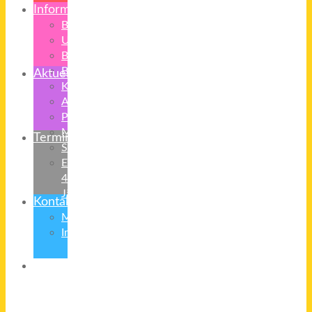
Informationen
Bilder
Unterrichtszeiten
Buszeiten
Beurlaubung
Aktuelles
Krankmeldung
Anmeldung
Praktika
Medienerziehung
Termine
Schulradio
Eltern
4-
Jährige
Kontakt
Mitarbeiter
Impressum/Datenschutz
Übergang
in
Klasse